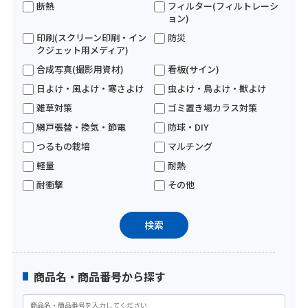
断熱
フィルター(フィルトレーシ
ョン)
印刷(スクリーン印刷・イン
防災
クジェット用メディア)
合成写真(撮影用資材)
看板(サイン)
日よけ・風よけ・寒さよけ
虫よけ・鳥よけ・獣よけ
雑草対策
ゴミ置き場カラス対策
網戸張替・換気・節電
防球・DIY
つるもの栽培
マルチング
軽量
耐熱
耐衝撃
その他
商品名・商品番号から探す