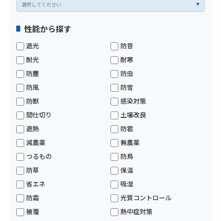
性能から探す
遮光
防音
耐光
耐寒
防塵
防虫
防風
防雪
防獣
感染対策
間仕切り
土壌改良
遮熱
防雹
減農薬
無農薬
つるもの
防鳥
防草
保温
省エネ
吸湿
防霜
光質コントロール
被覆
熱中症対策