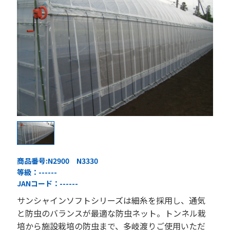
商品番号:
N2900 N3330
等級：
------
JANコード：
------
サンシャインソフトシリーズは細糸を採用し、通気
と防虫のバランスが最適な防虫ネット。トンネル栽
培から施設栽培の防虫まで、多岐渡りご使用いただ