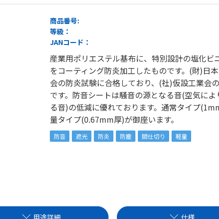
商品番号:
等級：
JANコード：
産業用ポリエステル基布に、特別設計の塩化ビ
をコーティング防炎加工したものです。(財)日
会の防炎試験に合格しており、(社)仮設工業会
です。防音シートは騒音の源となる音(空気によ
る音)の低減に優れております。通常タイプ(1m
量タイプ(0.67mm厚)が御座います。
防音
遮光
防炎
防塵
間仕切り
軽量
用途詳細
仕様