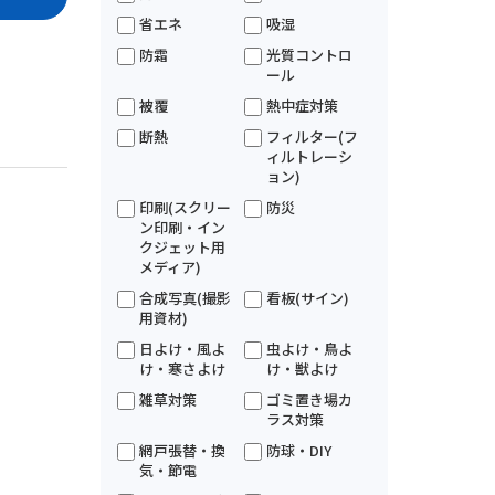
省エネ
吸湿
防霜
光質コントロ
ール
被覆
熱中症対策
断熱
フィルター(フ
ィルトレーシ
ョン)
印刷(スクリー
防災
ン印刷・イン
クジェット用
メディア)
合成写真(撮影
看板(サイン)
用資材)
日よけ・風よ
虫よけ・鳥よ
け・寒さよけ
け・獣よけ
雑草対策
ゴミ置き場カ
ラス対策
網戸張替・換
防球・DIY
気・節電