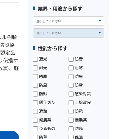
業界・用途から探す
ニル樹脂
本防炎協
性能から探す
の認定品
遮光
防音
り伝播す
m厚)、軽
耐光
耐寒
防塵
防虫
防風
防雪
防獣
感染対策
間仕切り
土壌改良
遮熱
防雹
減農薬
無農薬
つるもの
防鳥
防草
保温