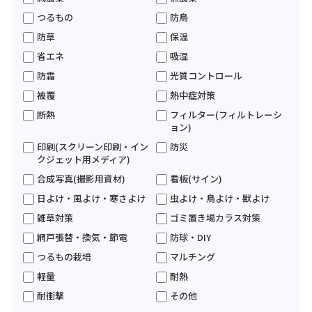
つるもの
防鳥
防草
保温
省エネ
吸湿
防霜
光質コントロール
被覆
熱中症対策
断熱
フィルター(フィルトレーシ
ョン)
印刷(スクリーン印刷・イン
防災
クジェット用メディア)
合成写真(撮影用資材)
看板(サイン)
日よけ・風よけ・寒さよけ
虫よけ・鳥よけ・獣よけ
雑草対策
ゴミ置き場カラス対策
網戸張替・換気・節電
防球・DIY
つるもの栽培
マルチング
軽量
耐熱
耐衝撃
その他