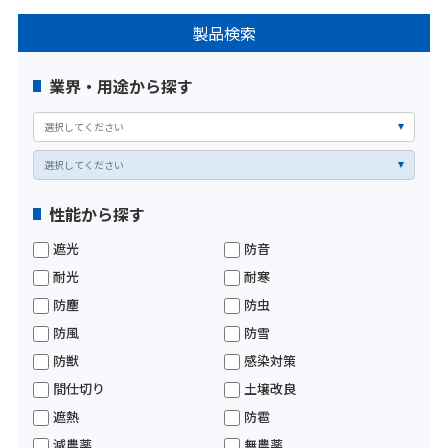
製品検索
業界・用途から探す
性能から探す
遮光
防音
耐光
耐寒
防塵
防虫
防風
防雪
防獣
感染対策
間仕切り
土壌改良
遮熱
防雹
減農薬
無農薬