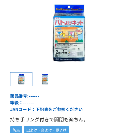
商品番号:
------
等級：
------
JANコード：
下記表をご参照ください
持ち手リング付きで開閉も楽ちん。
防鳥
虫よけ・鳥よけ・獣よけ