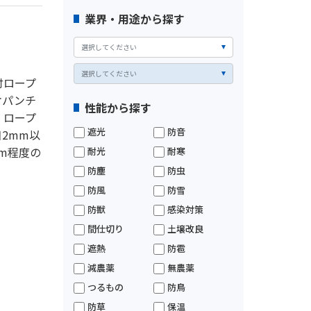
業界・用途から探す
付ロープ
オパンチ
性能から探す
。ロープ
遮光
防音
2mm以
m程度の
耐光
耐寒
防塵
防虫
防風
防雪
防獣
感染対策
間仕切り
土壌改良
遮熱
防雹
減農薬
無農薬
つるもの
防鳥
防草
保温