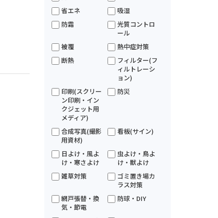
省エネ
吸湿
防霜
光質コントロ
ール
被覆
熱中症対策
断熱
フィルター(フ
ィルトレーシ
ョン)
印刷(スクリー
防災
ン印刷・イン
クジェット用
メディア)
合成写真(撮影
看板(サイン)
用資材)
日よけ・風よ
虫よけ・鳥よ
け・寒さよけ
け・獣よけ
雑草対策
ゴミ置き場カ
ラス対策
網戸張替・換
防球・DIY
気・節電