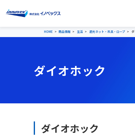
HOME
商品情報
生活
遮光ネット・吊具・ロープ
ダ
ダイオホック
ダイオホック