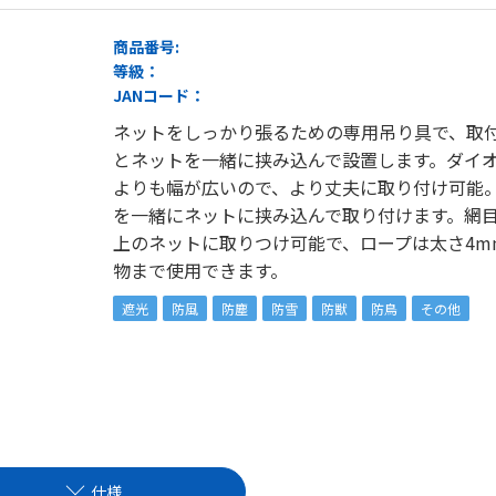
商品番号:
等級：
JANコード：
ネットをしっかり張るための専用吊り具で、取
とネットを一緒に挟み込んで設置します。ダイ
よりも幅が広いので、より丈夫に取り付け可能
を一緒にネットに挟み込んで取り付けます。網目
上のネットに取りつけ可能で、ロープは太さ4m
物まで使用できます。
遮光
防風
防塵
防雪
防獣
防鳥
その他
仕様