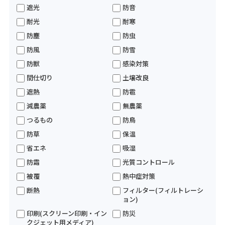
遮光
防音
耐光
耐寒
防塵
防虫
防風
防雪
防獣
感染対策
間仕切り
土壌改良
遮熱
防雹
減農薬
無農薬
つるもの
防鳥
防草
保温
省エネ
吸湿
防霜
光質コントロール
被覆
熱中症対策
断熱
フィルター(フィルトレーシ
ョン)
印刷(スクリーン印刷・イン
防災
クジェット用メディア)