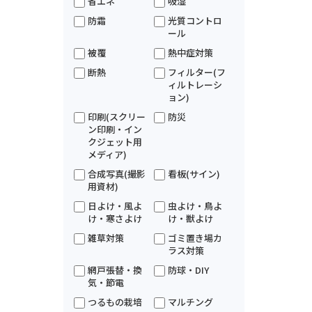
省エネ
吸湿
防霜
光質コントロ
ール
被覆
熱中症対策
断熱
フィルター(フ
ィルトレーシ
ョン)
印刷(スクリー
防災
ン印刷・イン
クジェット用
メディア)
合成写真(撮影
看板(サイン)
用資材)
日よけ・風よ
虫よけ・鳥よ
け・寒さよけ
け・獣よけ
雑草対策
ゴミ置き場カ
ラス対策
網戸張替・換
防球・DIY
気・節電
つるもの栽培
マルチング