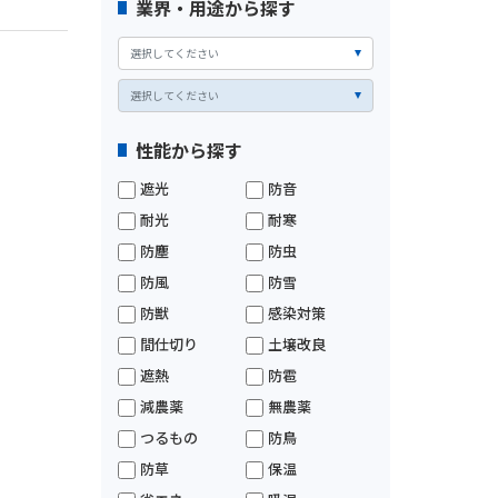
業界・用途から探す
性能から探す
遮光
防音
耐光
耐寒
防塵
防虫
防風
防雪
防獣
感染対策
間仕切り
土壌改良
遮熱
防雹
減農薬
無農薬
つるもの
防鳥
防草
保温