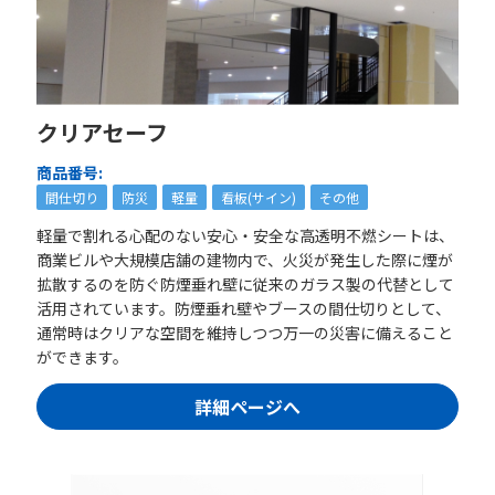
クリアセーフ
商品番号:
間仕切り
防災
軽量
看板(サイン)
その他
軽量で割れる心配のない安心・安全な高透明不燃シートは、
商業ビルや大規模店舗の建物内で、火災が発生した際に煙が
拡散するのを防ぐ防煙垂れ壁に従来のガラス製の代替として
活用されています。防煙垂れ壁やブースの間仕切りとして、
通常時はクリアな空間を維持しつつ万一の災害に備えること
ができます。
詳細ページへ