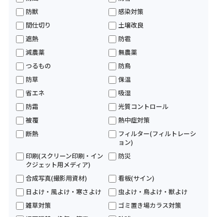
防獣
感染対策
間仕切り
土壌改良
遮熱
防雹
減農薬
無農薬
つるもの
防鳥
防草
保温
省エネ
吸湿
防霜
光質コントロール
被覆
熱中症対策
断熱
フィルター(フィルトレーシ
ョン)
印刷(スクリーン印刷・イン
防災
クジェット用メディア)
合成写真(撮影用資材)
看板(サイン)
日よけ・風よけ・寒さよけ
虫よけ・鳥よけ・獣よけ
雑草対策
ゴミ置き場カラス対策