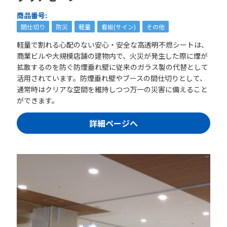
商品番号:
間仕切り
防災
軽量
看板(サイン)
その他
軽量で割れる心配のない安心・安全な高透明不燃シートは、
商業ビルや大規模店舗の建物内で、火災が発生した際に煙が
拡散するのを防ぐ防煙垂れ壁に従来のガラス製の代替として
活用されています。防煙垂れ壁やブースの間仕切りとして、
通常時はクリアな空間を維持しつつ万一の災害に備えること
ができます。
詳細ページへ