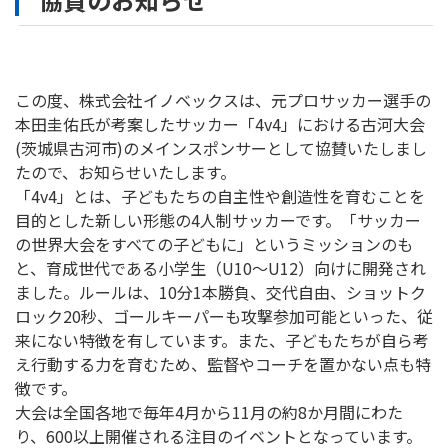
この度、株式会社イノベックスは、元プロサッカー選手の
本田圭佑氏が考案したサッカー「4v4」における古河大会
(茨城県古河市)のメインスポンサーとして協賛いたしまし
たので、お知らせいたします。
「4v4」とは、子どもたちの自主性や創造性を育むことを
目的とした新しい形態の4人制サッカーです。「サッカー
の世界大会をすべての子どもに」というミッションのも
と、育成世代である小学生（U10〜U12）向けに開発され
ました。ルールは、10分1本勝負、交代自由、ショットク
ロック20秒、ゴールキーパーも攻撃参加可能といった、従
来にない特徴を有しています。また、子どもたちが自ら考
え行動する力を育むため、監督やコーチを置かない点も特
徴です。
大会は全国各地で毎年4月から11月の約8か月間にわた
り、600以上開催される注目のイベントとなっています。